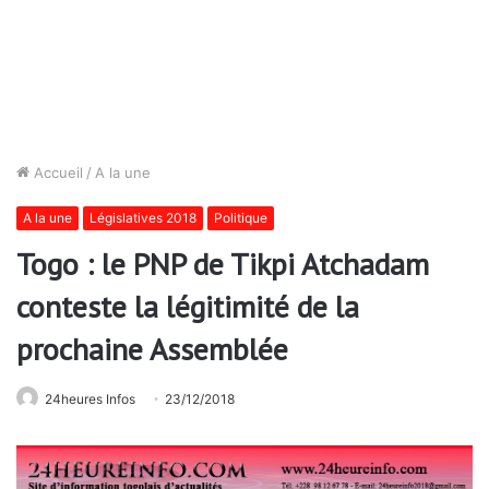
Accueil
/
A la une
A la une
Législatives 2018
Politique
Togo : le PNP de Tikpi Atchadam
conteste la légitimité de la
prochaine Assemblée
24heures Infos
23/12/2018