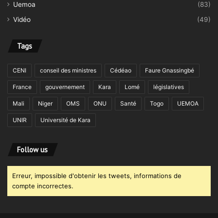
Uemoa
(83)
Vidéo
(49)
Tags
CENI
conseil des ministres
Cédéao
Faure Gnassingbé
France
gouvernement
Kara
Lomé
législatives
Mali
Niger
OMS
ONU
Santé
Togo
UEMOA
UNIR
Université de Kara
Follow us
Erreur, impossible d'obtenir les tweets, informations de
compte incorrectes.