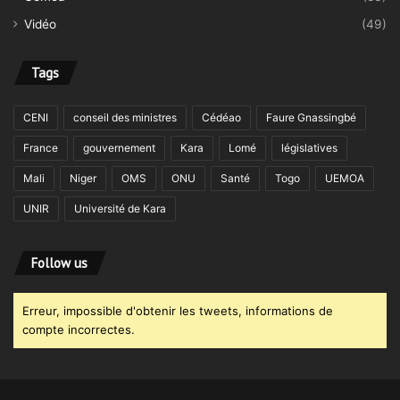
Vidéo
(49)
Tags
CENI
conseil des ministres
Cédéao
Faure Gnassingbé
France
gouvernement
Kara
Lomé
législatives
Mali
Niger
OMS
ONU
Santé
Togo
UEMOA
UNIR
Université de Kara
Follow us
Erreur, impossible d'obtenir les tweets, informations de
compte incorrectes.