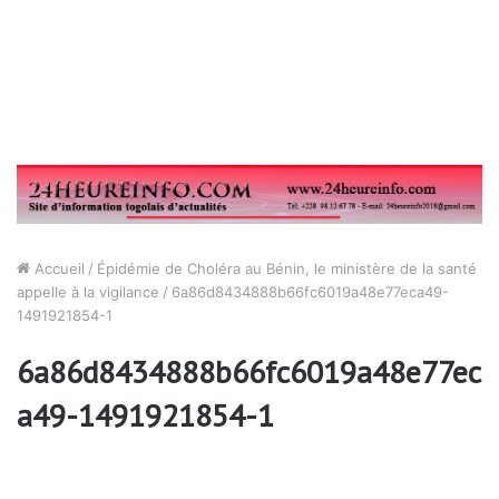
Accueil
/
Épidémie de Choléra au Bénin, le ministère de la santé
appelle à la vigilance
/
6a86d8434888b66fc6019a48e77eca49-
1491921854-1
6a86d8434888b66fc6019a48e77ec
a49-1491921854-1