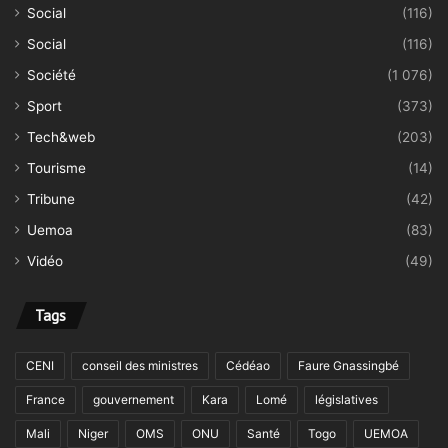
Social
(116)
Social
(116)
Société
(1 076)
Sport
(373)
Tech&web
(203)
Tourisme
(14)
Tribune
(42)
Uemoa
(83)
Vidéo
(49)
Tags
CENI
conseil des ministres
Cédéao
Faure Gnassingbé
France
gouvernement
Kara
Lomé
législatives
Mali
Niger
OMS
ONU
Santé
Togo
UEMOA