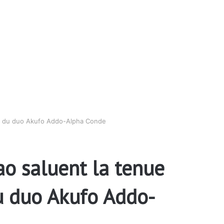
ation du duo Akufo Addo-Alpha Conde
éao saluent la tenue
 du duo Akufo Addo-