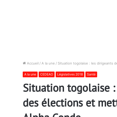
Accueil
/
A la une
/
Situation togolaise : les dirigeants
A la une
CEDEAO
Législatives 2018
Santé
Situation togolaise 
des élections et met