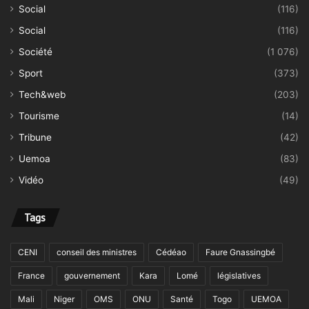
Social
(116)
Social
(116)
Société
(1 076)
Sport
(373)
Tech&web
(203)
Tourisme
(14)
Tribune
(42)
Uemoa
(83)
Vidéo
(49)
Tags
CENI
conseil des ministres
Cédéao
Faure Gnassingbé
France
gouvernement
Kara
Lomé
législatives
Mali
Niger
OMS
ONU
Santé
Togo
UEMOA