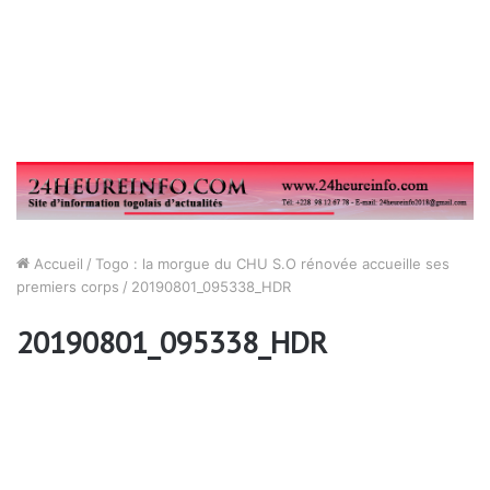
Accueil
/
Togo : la morgue du CHU S.O rénovée accueille ses
premiers corps
/
20190801_095338_HDR
20190801_095338_HDR