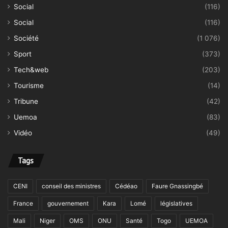
Social
(116)
Social
(116)
Société
(1 076)
Sport
(373)
Tech&web
(203)
Tourisme
(14)
Tribune
(42)
Uemoa
(83)
Vidéo
(49)
Tags
CENI
conseil des ministres
Cédéao
Faure Gnassingbé
France
gouvernement
Kara
Lomé
législatives
Mali
Niger
OMS
ONU
Santé
Togo
UEMOA