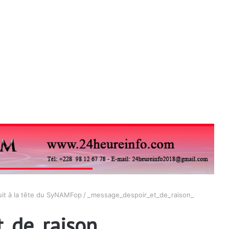
it à la tête du SyNAMFop
/
_message_despoir_et_de_raison_
_de_raison_