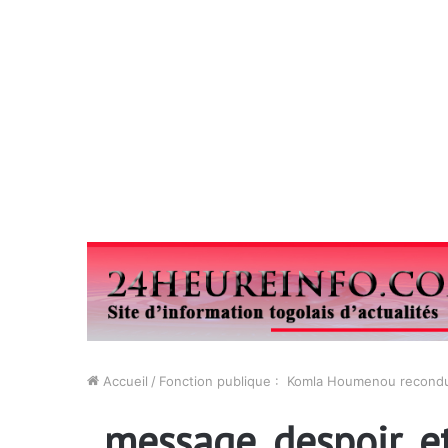
Accueil
/
Fonction publique : Komla Houmenou recondu
_message_despoir_et