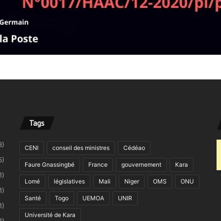
Tags
8)
CENI
conseil des ministres
Cédéao
5)
Faure Gnassingbé
France
gouvernement
Kara
1)
Lomé
législatives
Mali
Niger
OMS
ONU
1)
Santé
Togo
UEMOA
UNIR
1)
Université de Kara
1)