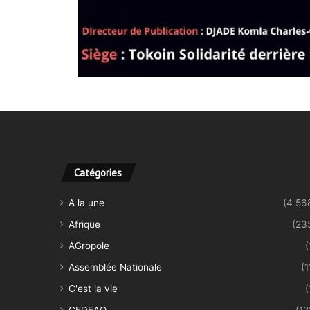
Catégories
A la une
(4 56
Afrique
(23
AGropole
(
Assemblée Nationale
(1
C'est la vie
(
CEDEAO
(12