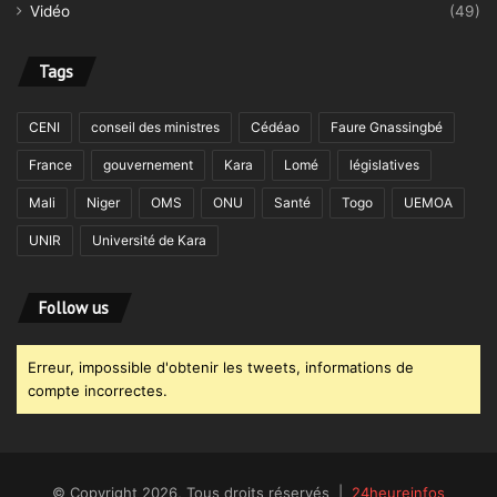
Vidéo
(49)
Tags
CENI
conseil des ministres
Cédéao
Faure Gnassingbé
France
gouvernement
Kara
Lomé
législatives
Mali
Niger
OMS
ONU
Santé
Togo
UEMOA
UNIR
Université de Kara
Follow us
Erreur, impossible d'obtenir les tweets, informations de
compte incorrectes.
© Copyright 2026, Tous droits réservés |
24heureinfos