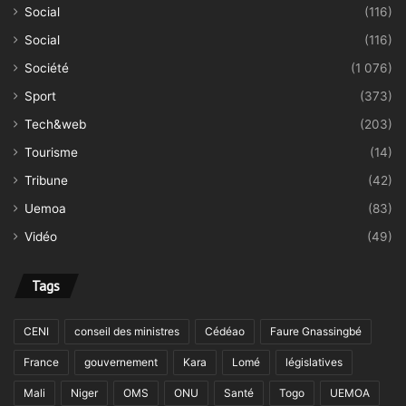
Social
(116)
Social
(116)
Société
(1 076)
Sport
(373)
Tech&web
(203)
Tourisme
(14)
Tribune
(42)
Uemoa
(83)
Vidéo
(49)
Tags
CENI
conseil des ministres
Cédéao
Faure Gnassingbé
France
gouvernement
Kara
Lomé
législatives
Mali
Niger
OMS
ONU
Santé
Togo
UEMOA