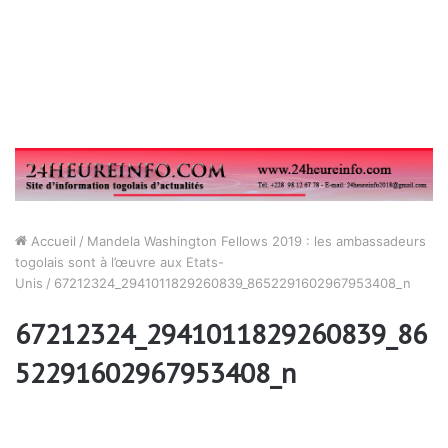
Accueil
/
Mandela Washington Fellows 2019 : les ambassadeurs
togolais sont à l’œuvre aux Etats-
Unis
/
67212324_2941011829260839_8652291602967953408_n
67212324_2941011829260839_86
52291602967953408_n