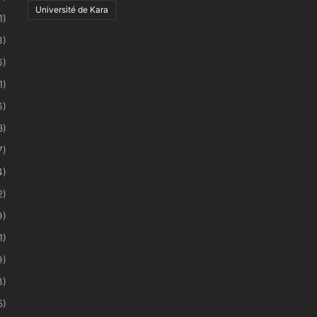
Université de Kara
1)
3)
6)
1)
6)
8)
7)
4)
2)
9)
1)
9)
3)
5)