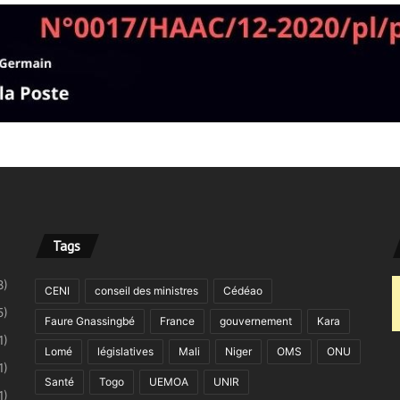
Tags
8)
CENI
conseil des ministres
Cédéao
5)
Faure Gnassingbé
France
gouvernement
Kara
1)
Lomé
législatives
Mali
Niger
OMS
ONU
1)
Santé
Togo
UEMOA
UNIR
1)