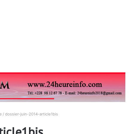
e
/
dossier-juin-2014-article1bis
ticle1bis