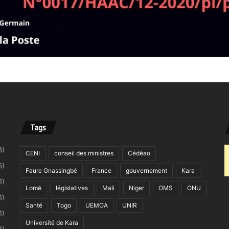
Tags
8)
CENI
conseil des ministres
Cédéao
5)
Faure Gnassingbé
France
gouvernement
Kara
1)
Lomé
législatives
Mali
Niger
OMS
ONU
1)
Santé
Togo
UEMOA
UNIR
1)
Université de Kara
1)