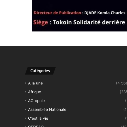
Catégories
A la une
(4 56
Afrique
(23
AGropole
(
Assemblée Nationale
(1
C'est la vie
(
CEDEAO
(12