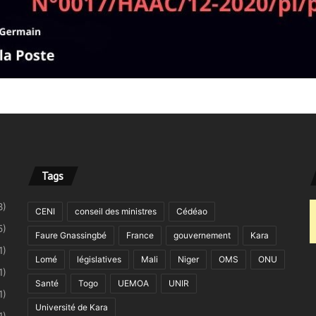
Tags
8)
CENI
conseil des ministres
Cédéao
5)
Faure Gnassingbé
France
gouvernement
Kara
1)
Lomé
législatives
Mali
Niger
OMS
ONU
1)
Santé
Togo
UEMOA
UNIR
1)
Université de Kara
1)