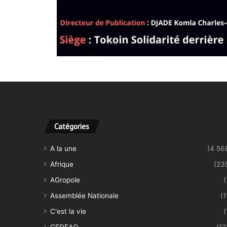
Catégories
A la une
(4 56
Afrique
(23
AGropole
(
Assemblée Nationale
(1
C'est la vie
(
CEDEAO
(12