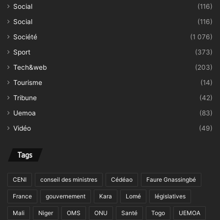
Social
(116)
Social
(116)
Société
(1 076)
Sport
(373)
Tech&web
(203)
Tourisme
(14)
Tribune
(42)
Uemoa
(83)
Vidéo
(49)
Tags
CENI
conseil des ministres
Cédéao
Faure Gnassingbé
France
gouvernement
Kara
Lomé
législatives
Mali
Niger
OMS
ONU
Santé
Togo
UEMOA