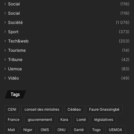
Social
(116)
Social
(116)
Société
(1 076)
Sport
(373)
Tech&web
(203)
Tourisme
(14)
Tribune
(42)
Uemoa
(83)
Vidéo
(49)
Tags
CENI
conseil des ministres
Cédéao
Faure Gnassingbé
France
gouvernement
Kara
Lomé
législatives
Mali
Niger
OMS
ONU
Santé
Togo
UEMOA