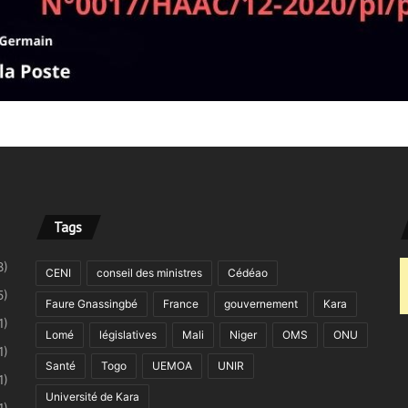
Tags
8)
CENI
conseil des ministres
Cédéao
5)
Faure Gnassingbé
France
gouvernement
Kara
1)
Lomé
législatives
Mali
Niger
OMS
ONU
1)
Santé
Togo
UEMOA
UNIR
1)
Université de Kara
1)