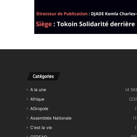
Catégories
A la une
(4 56
Afrique
(23
AGropole
(
Assemblée Nationale
(1
C'est la vie
(
CEDEAO
(12