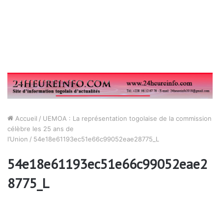
Accueil
/
UEMOA : La représentation togolaise de la commission
célèbre les 25 ans de
l’Union
/
54e18e61193ec51e66c99052eae28775_L
54e18e61193ec51e66c99052eae2
8775_L