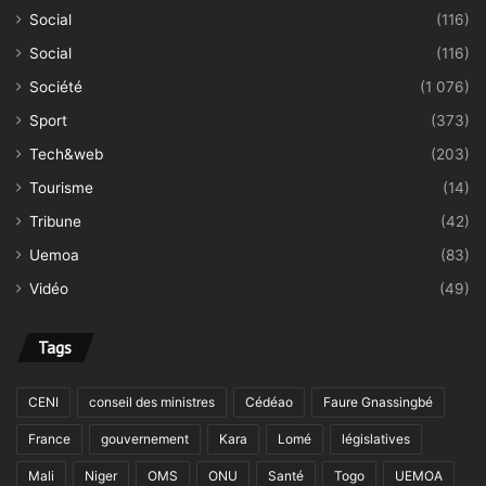
Social
(116)
Social
(116)
Société
(1 076)
Sport
(373)
Tech&web
(203)
Tourisme
(14)
Tribune
(42)
Uemoa
(83)
Vidéo
(49)
Tags
CENI
conseil des ministres
Cédéao
Faure Gnassingbé
France
gouvernement
Kara
Lomé
législatives
Mali
Niger
OMS
ONU
Santé
Togo
UEMOA