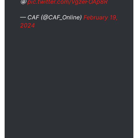
🤩
pic.twitter.com/VgzeFOAp8R
— CAF (@CAF_Online)
February 19,
2024