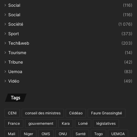
Social
(116)
Social
(116)
Société
(1 076)
Sport
(373)
Tech&web
(203)
Tourisme
(14)
Tribune
(42)
Uemoa
(83)
Vidéo
(49)
Tags
CENI
conseil des ministres
Cédéao
Faure Gnassingbé
France
gouvernement
Kara
Lomé
législatives
Mali
Niger
OMS
ONU
Santé
Togo
UEMOA