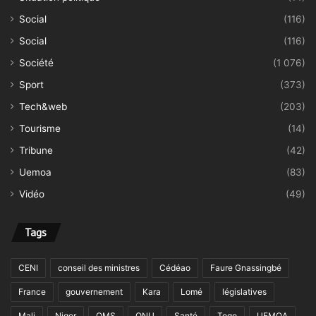
Social
(116)
Social
(116)
Société
(1 076)
Sport
(373)
Tech&web
(203)
Tourisme
(14)
Tribune
(42)
Uemoa
(83)
Vidéo
(49)
Tags
CENI
conseil des ministres
Cédéao
Faure Gnassingbé
France
gouvernement
Kara
Lomé
législatives
Mali
Niger
OMS
ONU
Santé
Togo
UEMOA